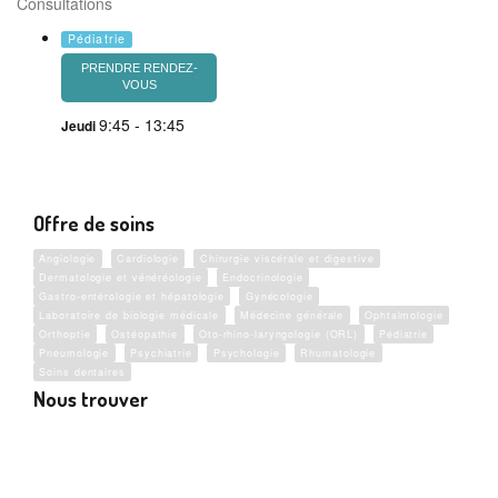
Consultations
Pédiatrie
PRENDRE RENDEZ-
VOUS
9:45 - 13:45
Jeudi
Offre de soins
Angiologie
Cardiologie
Chirurgie viscérale et digestive
Dermatologie et vénéréologie
Endocrinologie
Gastro-entérologie et hépatologie
Gynécologie
Laboratoire de biologie médicale
Médecine générale
Ophtalmologie
Orthoptie
Ostéopathie
Oto-rhino-laryngologie (ORL)
Pédiatrie
Pneumologie
Psychiatrie
Psychologie
Rhumatologie
Soins dentaires
Nous trouver