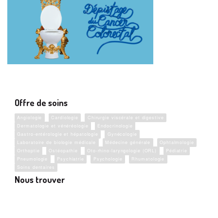
Offre de soins
Angiologie
Cardiologie
Chirurgie viscérale et digestive
Dermatologie et vénéréologie
Endocrinologie
Gastro-entérologie et hépatologie
Gynécologie
Laboratoire de biologie médicale
Médecine générale
Ophtalmologie
Orthoptie
Ostéopathie
Oto-rhino-laryngologie (ORL)
Pédiatrie
Pneumologie
Psychiatrie
Psychologie
Rhumatologie
Soins dentaires
Nous trouver