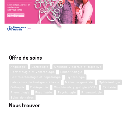
Offre de soins
Angiologie
Cardiologie
Chirurgie viscérale et digestive
Dermatologie et vénéréologie
Endocrinologie
Gastro-entérologie et hépatologie
Gynécologie
Laboratoire de biologie médicale
Médecine générale
Ophtalmologie
Orthoptie
Ostéopathie
Oto-rhino-laryngologie (ORL)
Pédiatrie
Pneumologie
Psychiatrie
Psychologie
Rhumatologie
Soins dentaires
Nous trouver